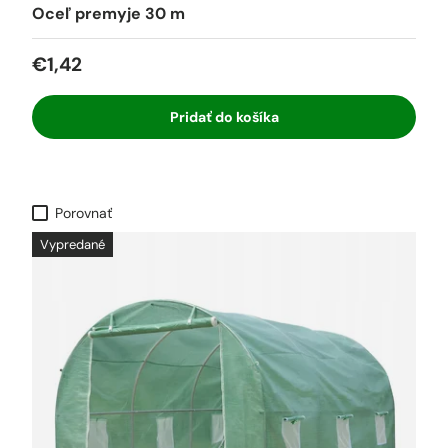
Oceľ premyje 30 m
€1,42
Pridať do košíka
Porovnať
Vypredané