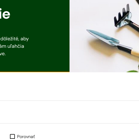
ie
dôležité, aby
vám uľahčia
ve.
Porovnať