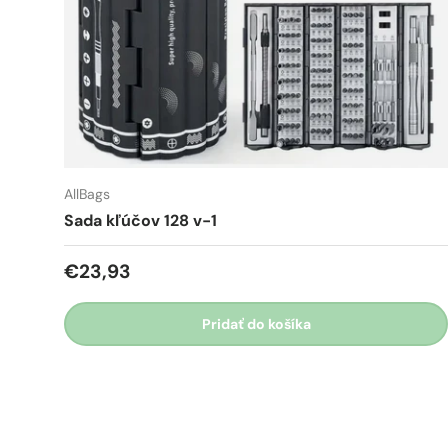
AllBags
Sada kľúčov 128 v-1
€23,93
Pridať do košíka