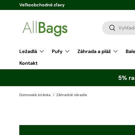
Veľkoobchodné zľavy
Priamo k obsahu
Hľadaj
Hľadaj
Ležadlá
Pufy
Záhrada a pláž
Bal
Kontakt
5% ra
Domovská stránka
Záhradné náradie