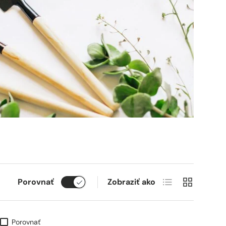
Zoznam produkto
Product gri
Porovnať
Zobraziť ako
Porovnať