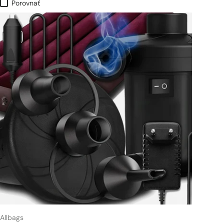
Porovnať
Allbags