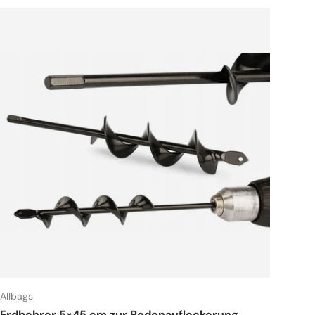
Allbags
Erdbohrer 5×45 cm zur Bodenauflockerung