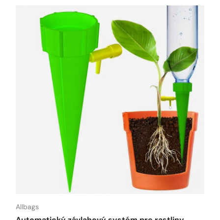
Allbags
Automatický závlahový systém pre rastliny