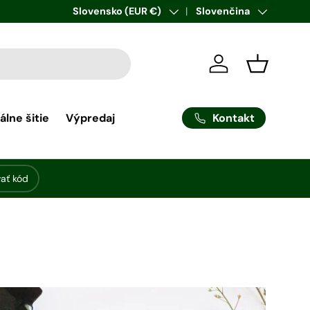
Krajina/región
Slovensko (EUR €)
Jazyk
Slovenčina
Prihlásiť sa
Nákupný k
Kontakt
álne šitie
Výpredaj
vať kód