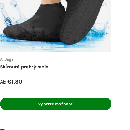
AllBags
Skĺznuté prekrývanie
€1,80
Ab
vyberte možnosti