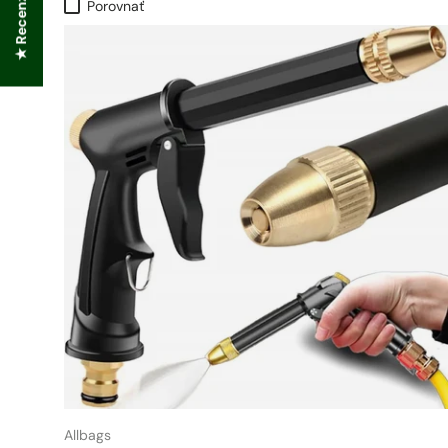
★ Recenzie
Porovnať
Allbags