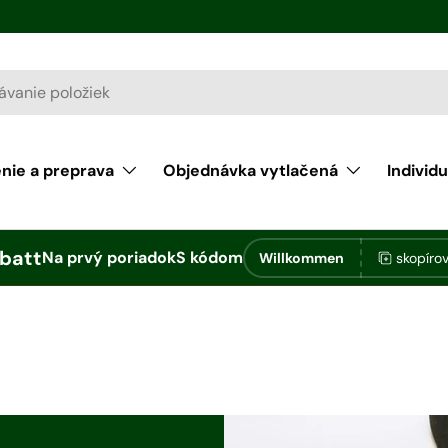
enie a preprava
Objednávka vytlačená
Individu
batt
Na prvý poriadok
S kódom
Willkommen
skopíro