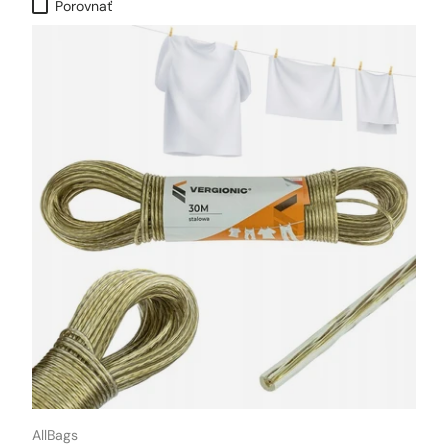
Porovnať
AllBags