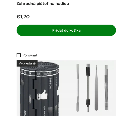
Záhradná pištoľ na hadicu
€1,70
Pridať do košíka
Porovnať
Vypredané