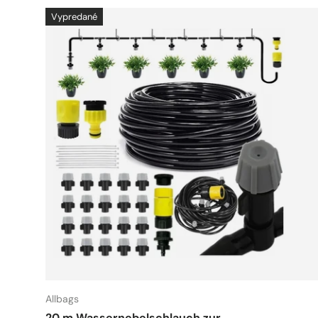
Vypredané
Allbags
20 m Wassernebelschlauch zur